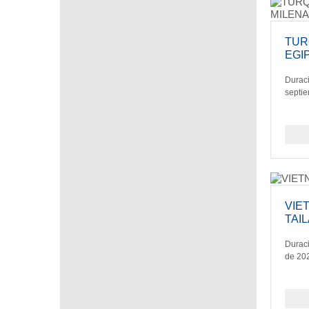
TUR
EGI
Duraci
septi
VIE
TAI
Duraci
de 20