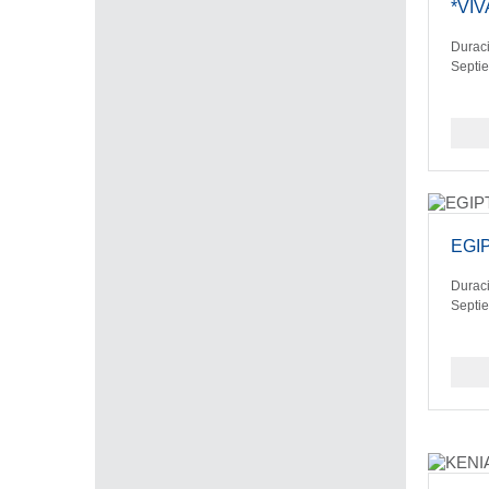
*VI
Duraci
Septi
EGI
Duraci
Septi