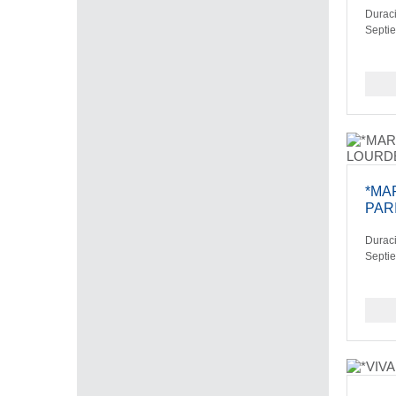
Duraci
Septi
*MAR
PAR
Duraci
Septi